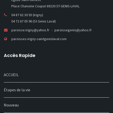
Place Chanoine Coupat 69230 ST-GENIS-LAVAL
04 87 62 30 93 (Irigny)
04 72 67 05 96 (St Genis Laval)
paroisse.irigny@yahoo.fr
paroissegenis@yahoo.fr
paroisses-irigny-saintgenislaval.com
Accès Rapide
ACCUEIL
Étapes de la vie
Nouveau