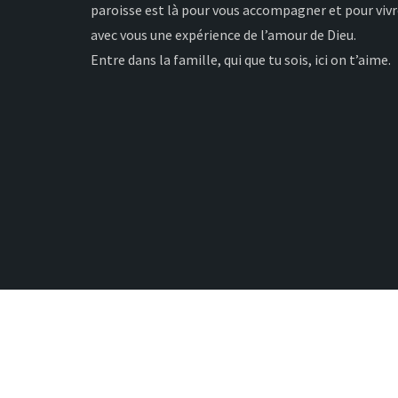
paroisse est là pour vous accompagner et pour viv
avec vous une expérience de l’amour de Dieu.
Entre dans la famille, qui que tu sois, ici on t’aime.
Copyright 2022
paroisses-irigny-saintgenislaval.com
. Cré