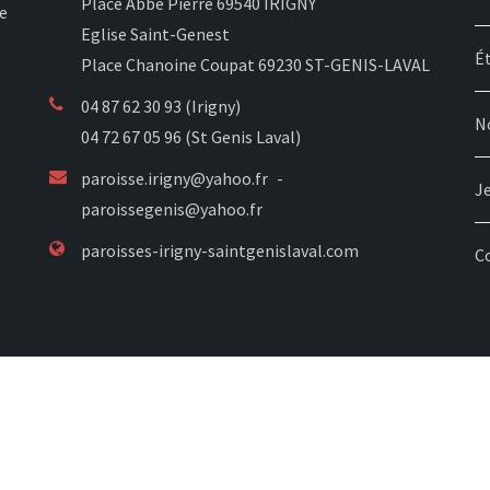
Place Abbé Pierre 69540 IRIGNY
re
Eglise Saint-Genest
Ét
Place Chanoine Coupat 69230 ST-GENIS-LAVAL
04 87 62 30 93 (Irigny)
N
04 72 67 05 96 (St Genis Laval)
paroisse.irigny@yahoo.fr
J
paroissegenis@yahoo.fr
paroisses-irigny-saintgenislaval.com
C
ation avec ♥ par
Agence OhMyCom