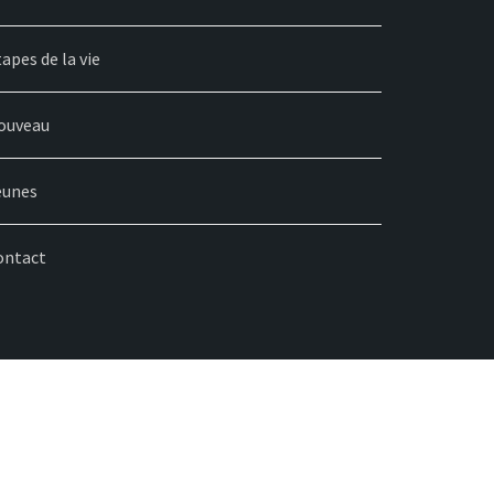
apes de la vie
ouveau
eunes
ontact