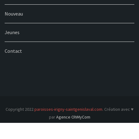
Nouveau
Jeunes
Contact
Copyright 2022
paroisses-irigny-saintgenislaval.com
. Création avec ♥
par
Agence OhMyCom